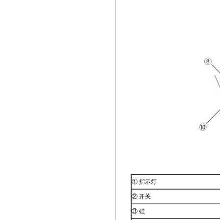
① 指示灯
② 开关
③ 硅