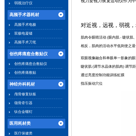
视力爱视力恢复运动仪作为中
弱视治疗仪
高频手术器耗材
对
近
视
，
远视
，弱
视
，
高频手术电极
双极电凝镊
肌肉令眼睛活动 (眼内肌 - 睫状
高频手术刀笔
相反，肌肉的活动水平低则使之退
创伤疼痛愈合敷贴仪
双眼视像融合和单眼单一影象的眼
创伤疼痛愈合敷贴仪
睫状肌 (调节水晶体的肌肉) 调节
创伤疼痛敷贴
通过亮度控制功能训练虹膜
指压振动穴位
神经外科耗材
颅骨修复钛板
颌骨牵引器
钛合金螺钉
医用耗材类
医疗保健类