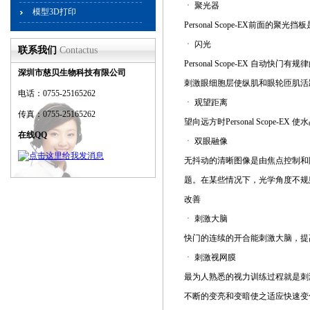
ㆍ 聚光器
模型3D打印
Personal Scope-EX前
ㆍ 闪光
联系我们
Contactus
Personal Scope-EX
深圳市慈贝生物科技有限公司
刺激眼细胞层使纵肌和眼轮匝肌活
电话：0755-25165262
ㆍ 观望距离
传真：0755-25165262
望向远方时Personal Scop
在线QQ
ㆍ 双眼融像
无抖动的清晰图像是由焦点控制和
题。在某些情况下，光学角度不规则移
改善
ㆍ 刺激大脑
快门的连续的开合能刺激大脑，提
ㆍ 刺激视网膜
最为人熟悉的视力训练过程就是刺
不断的变亮和变暗使之适应快速变