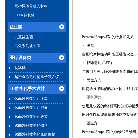
同种异体骨植入材料
PEEK修复体
益生菌
儿童益生菌
Personal Scope-EX 的特点和效果
ㆍ 按摩
消化系列益生菌
指压按摩棒振动和按压经络穴位，
医疗设备类
ㆍ 眼球运动 (LED)
制冰机
当快门开关，眼外肌随着柔和的L
超声直流电药物离子导入仪
ㆍ 无焦方式
3D数字化手术设计
即使两只眼睛的视力不同，都可以
ㆍ 望向远方
颌面外科数字化正颌
使用此仪器的6倍距离比的光学镜
颌面外科数字化肿瘤
旧时代以远望事物来预防或改善近
颌面外科数字化关节
ㆍ 望近方
颌面外科数字化创伤
Personal Scope-EX的
颌面外科数字化轮廓修整