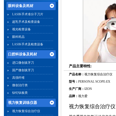
眼科设备及耗材
LASIK手术准分子刀片
超乳手术及检查设备
视光检查设备
眼科耗品
LASIK手术及检查设备
口腔科设备及耗材
进口微创拔牙刀
产品主要特性:
国产微创拔牙刀
产品名称：
视力恢复综合治疗仪
高强纤维
型号：
PERSONAL SCOPE-EX
微创治疗类
生产厂商：
IZON
钛钉钛板类
品牌：
视力爱
视力恢复训练仪器
视力恢复综合治疗仪
视力恢复综合治疗仪