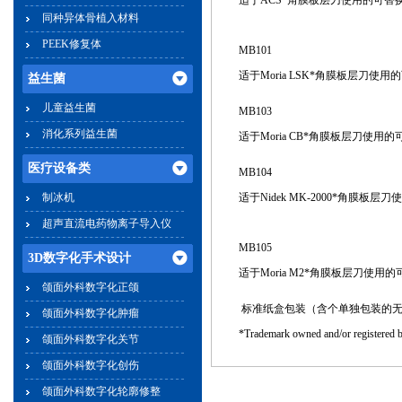
适于ACS*角膜板层刀使用的可替
同种异体骨植入材料
PEEK修复体
MB10
适于Moria LSK*角膜板层刀使
益生菌
儿童益生菌
MB103
消化系列益生菌
适于Moria CB*角膜板层刀使用
医疗设备类
MB104
制冰机
适于Nidek MK-2000*角膜板
超声直流电药物离子导入仪
MB105
3D数字化手术设计
适于Moria M2*角膜板层刀使用
颌面外科数字化正颌
标准纸盒包装（含个单独包装的
颌面外科数字化肿瘤
*Trademark owned and/or registe
颌面外科数字化关节
颌面外科数字化创伤
颌面外科数字化轮廓修整