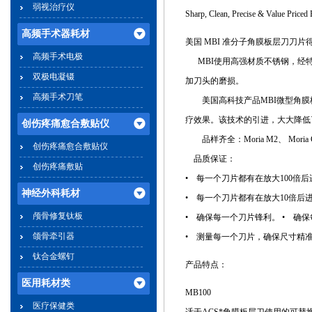
弱视治疗仪
Sharp, Clean, Precise & Value Priced 
高频手术器耗材
美国 MBI 准分子角膜板层刀刀
高频手术电极
MBI使用高强材质不锈钢，经特
双极电凝镊
加刀头的磨损。
高频手术刀笔
美国高科技产品MBI微型角膜
疗效果。该技术的引进，大大降低
创伤疼痛愈合敷贴仪
品样齐全：Moria M2、 Moria 
创伤疼痛愈合敷贴仪
品质保证：
创伤疼痛敷贴
• 每一个刀片都有在放大100倍
神经外科耗材
• 每一个刀片都有在放大10倍后
颅骨修复钛板
• 确保每一个刀片锋利。 • 确
颌骨牵引器
• 测量每一个刀片，确保尺寸精
钛合金螺钉
产品特点：
医用耗材类
MB100
医疗保健类